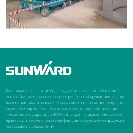
Комплектация и внешний вид продукции, перечисленной в рамках
меню сайта, представлена на основе реального оборудования. В целях
постоянной работы по техническому совершенствованию продукции,
удовлетворяющей спрос покупателей и соответствующие законные
требования государства, SUNWARD Intelligent Equipment Group имеет
право вносить изменения в спецификацию вышеуказанной продукции
без отдельного уведомления.